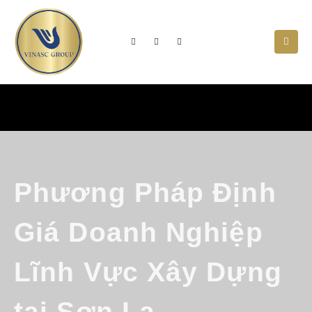
Phương Pháp Định
Giá Doanh Nghiệp
Lĩnh Vực Xây Dựng
tại Sơn La