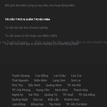
Môi giới tìm kiếm công ty mục tiêu cho hoạt động M&A
TÁI CẤU TRÚC & QUẢN TRỊ HẬU M&A
Tư vấn tái cấu trúc Doanh nghiệp
Tư vấn quản lý hội nhập sau M&A ( IMO)
 Tuyên Quang
Dịch vụ tư vấn kêu gọi vốn đầu tư cho doanh nghiệp 
Tư vấn xác định giá trị doanh nghiệp cho hoạt động M&A
Tuyên Quang
Cao Bằng
Lai Châu
Lào Cai
Thái Nguyên
Điện Biên
Lạng Sơn
Sơn La
Phú Thọ
Bắc Ninh
Quảng Ninh
TP. Hà Nội
TP. Hải Phòng
Hưng Yên
Ninh Bình
Thanh Hóa
Nghệ An
Hà Tĩnh
Quảng Trị
TP. Huế
TP. Đà Nẵng
Quảng Ngãi
Gia Lai
Đắk Lắk
Khánh Hoà
Lâm Đồng
Đồng Nai
Tây Ninh
TP. Hồ Chí Minh