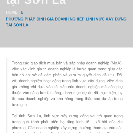
HOME
PHƯƠNG PHÁP ĐỊNH GIÁ DOANH NGHIỆP LĨNH VỰC XÂY DỰNG
TẠI SƠN LA
Trong các giao dịch mua bán và sáp nhập doanh nghiệp (M&A),
việc xác định giá trị doanh nghiệp là bước quan trọng giúp các
bên có cơ sở để đàm phán và đưa ra quyết định đầu tư. Đối
với doanh nghiệp hoạt động trong lĩnh vực xây dựng, việc định
giá không chỉ dựa vào tài sản của doanh nghiệp mà còn phụ
thuộc vào năng lực thi công, danh mục dự án đã thực hiện, uy
tín của doanh nghiệp và khả năng trúng thầu các dự án trong
tương lai.
Tại tỉnh Sơn La, lĩnh vực xây dựng đóng vai trò quan trọng
trong quá trình phát triển hạ tầng kinh tế – xã hội của địa
phương. Các doanh nghiệp xây dựng thường tham gia vào các