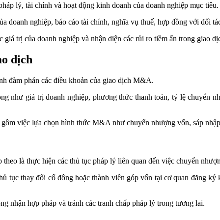
 pháp lý, tài chính và hoạt động kinh doanh của doanh nghiệp mục tiêu.
của doanh nghiệp, báo cáo tài chính, nghĩa vụ thuế, hợp đồng với đối tá
 giá trị của doanh nghiệp và nhận diện các rủi ro tiềm ẩn trong giao dị
ao dịch
 hành đàm phán các điều khoản của giao dịch M&A.
rọng như giá trị doanh nghiệp, phương thức thanh toán, tỷ lệ chuyển 
ao gồm việc lựa chọn hình thức M&A như chuyển nhượng vốn, sáp nhập 
p theo là thực hiện các thủ tục pháp lý liên quan đến việc chuyển như
ủ tục thay đổi cổ đông hoặc thành viên góp vốn tại cơ quan đăng ký k
g nhận hợp pháp và tránh các tranh chấp pháp lý trong tương lai.