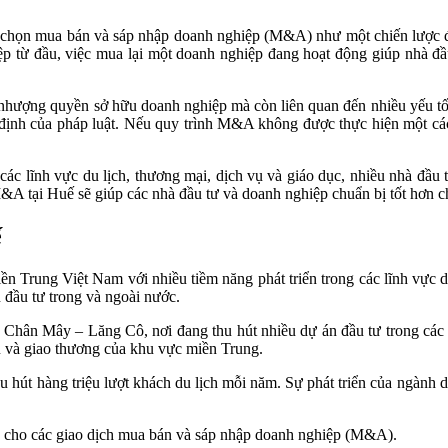
ựa chọn mua bán và sáp nhập doanh nghiệp (M&A) như một chiến lược đ
p từ đầu, việc mua lại một doanh nghiệp đang hoạt động giúp nhà đầu 
nhượng quyền sở hữu doanh nghiệp mà còn liên quan đến nhiều yếu tố
 định của pháp luật. Nếu quy trình M&A không được thực hiện một cách 
 các lĩnh vực du lịch, thương mại, dịch vụ và giáo dục, nhiều nhà đầ
 M&A tại Huế sẽ giúp các nhà đầu tư và doanh nghiệp chuẩn bị tốt hơn 
ế
n Trung Việt Nam với nhiều tiềm năng phát triển trong các lĩnh vực du
đầu tư trong và ngoài nước.
 Chân Mây – Lăng Cô, nơi đang thu hút nhiều dự án đầu tư trong các l
ẩu và giao thương của khu vực miền Trung.
u hút hàng triệu lượt khách du lịch mỗi năm. Sự phát triển của ngành du
g cho các giao dịch mua bán và sáp nhập doanh nghiệp (M&A).