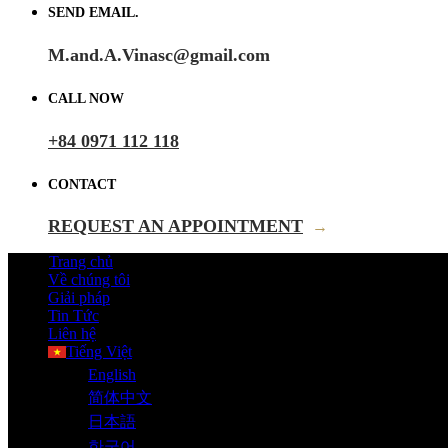
SEND EMAIL.
M.and.A.Vinasc@gmail.com
CALL NOW
+84 0971 112 118
CONTACT
REQUEST AN APPOINTMENT
→
Trang chủ
Về chúng tôi
Giải pháp
Tin Tức
Liên hệ
Tiếng Việt
English
简体中文
日本語
한국어