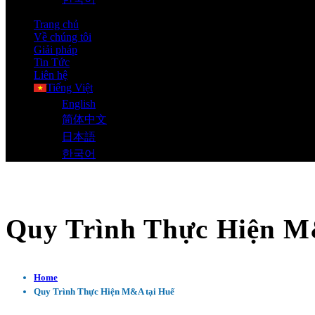
Trang chủ
Về chúng tôi
Giải pháp
Tin Tức
Liên hệ
Tiếng Việt
English
简体中文
日本語
한국어
Quy Trình Thực Hiện M
Home
Quy Trình Thực Hiện M&A tại Huế