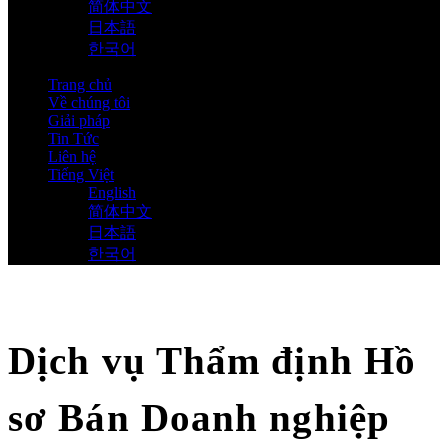
简体中文
日本語
한국어
Trang chủ
Về chúng tôi
Giải pháp
Tin Tức
Liên hệ
Tiếng Việt
English
简体中文
日本語
한국어
Dịch vụ Thẩm định Hồ
sơ Bán Doanh nghiệp