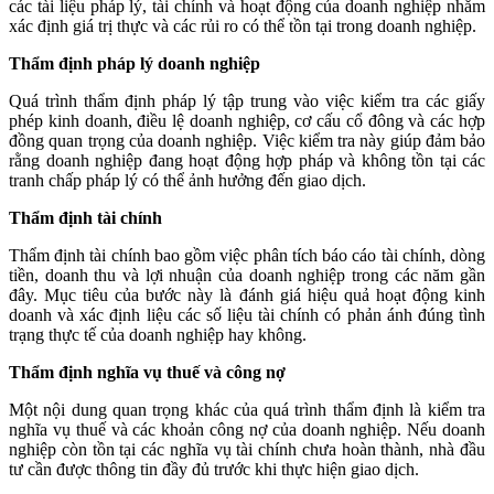
các tài liệu pháp lý, tài chính và hoạt động của doanh nghiệp nhằm
xác định giá trị thực và các rủi ro có thể tồn tại trong doanh nghiệp.
Thẩm định pháp lý doanh nghiệp
Quá trình thẩm định pháp lý tập trung vào việc kiểm tra các giấy
phép kinh doanh, điều lệ doanh nghiệp, cơ cấu cổ đông và các hợp
đồng quan trọng của doanh nghiệp. Việc kiểm tra này giúp đảm bảo
rằng doanh nghiệp đang hoạt động hợp pháp và không tồn tại các
tranh chấp pháp lý có thể ảnh hưởng đến giao dịch.
Thẩm định tài chính
Thẩm định tài chính bao gồm việc phân tích báo cáo tài chính, dòng
tiền, doanh thu và lợi nhuận của doanh nghiệp trong các năm gần
đây. Mục tiêu của bước này là đánh giá hiệu quả hoạt động kinh
doanh và xác định liệu các số liệu tài chính có phản ánh đúng tình
trạng thực tế của doanh nghiệp hay không.
Thẩm định nghĩa vụ thuế và công nợ
Một nội dung quan trọng khác của quá trình thẩm định là kiểm tra
nghĩa vụ thuế và các khoản công nợ của doanh nghiệp. Nếu doanh
nghiệp còn tồn tại các nghĩa vụ tài chính chưa hoàn thành, nhà đầu
tư cần được thông tin đầy đủ trước khi thực hiện giao dịch.