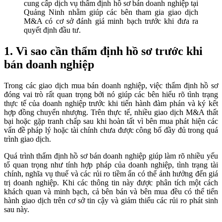
cung cấp dịch vụ thẩm định hồ sơ bán doanh nghiệp tại
Quảng Ninh nhằm giúp các bên tham gia giao dịch
M&A có cơ sở đánh giá minh bạch trước khi đưa ra
quyết định đầu tư.
1. Vì sao cần thẩm định hồ sơ trước khi
bán doanh nghiệp
Trong các giao dịch mua bán doanh nghiệp, việc thẩm định hồ sơ
đóng vai trò rất quan trọng bởi nó giúp các bên hiểu rõ tình trạng
thực tế của doanh nghiệp trước khi tiến hành đàm phán và ký kết
hợp đồng chuyển nhượng. Trên thực tế, nhiều giao dịch M&A thất
bại hoặc gặp tranh chấp sau khi hoàn tất vì bên mua phát hiện các
vấn đề pháp lý hoặc tài chính chưa được công bố đầy đủ trong quá
trình giao dịch.
Quá trình thẩm định hồ sơ bán doanh nghiệp giúp làm rõ nhiều yếu
tố quan trọng như tính hợp pháp của doanh nghiệp, tình trạng tài
chính, nghĩa vụ thuế và các rủi ro tiềm ẩn có thể ảnh hưởng đến giá
trị doanh nghiệp. Khi các thông tin này được phân tích một cách
khách quan và minh bạch, cả bên bán và bên mua đều có thể tiến
hành giao dịch trên cơ sở tin cậy và giảm thiểu các rủi ro phát sinh
sau này.