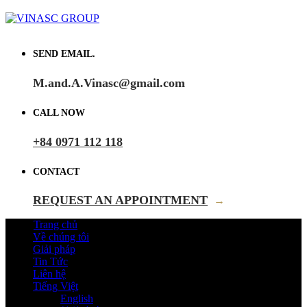
SEND EMAIL.
M.and.A.Vinasc@gmail.com
CALL NOW
+84 0971 112 118
CONTACT
REQUEST AN APPOINTMENT
→
Trang chủ
Về chúng tôi
Giải pháp
Tin Tức
Liên hệ
Tiếng Việt
English