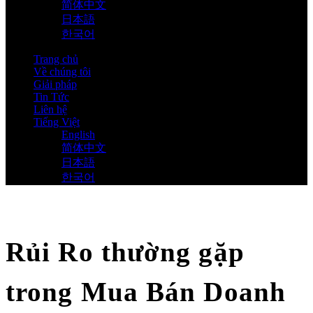
简体中文
日本語
한국어
Trang chủ
Về chúng tôi
Giải pháp
Tin Tức
Liên hệ
Tiếng Việt
English
简体中文
日本語
한국어
Rủi Ro thường gặp
trong Mua Bán Doanh