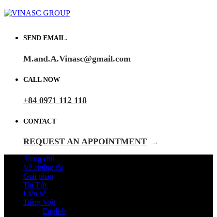
SEND EMAIL.
M.and.A.Vinasc@gmail.com
CALL NOW
+84 0971 112 118
CONTACT
REQUEST AN APPOINTMENT
→
Trang chủ
Về chúng tôi
Giải pháp
Tin Tức
Liên hệ
Tiếng Việt
English