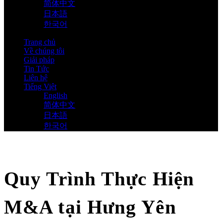
简体中文
日本語
한국어
Trang chủ
Về chúng tôi
Giải pháp
Tin Tức
Liên hệ
Tiếng Việt
English
简体中文
日本語
한국어
Quy Trình Thực Hiện
M&A tại Hưng Yên