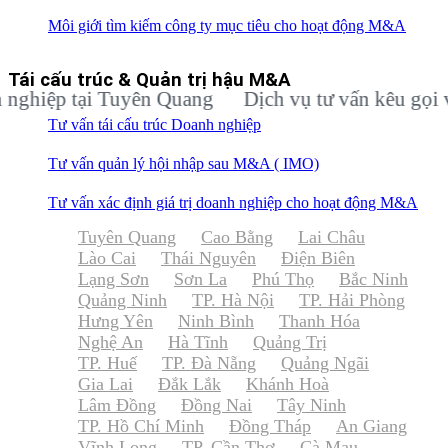
Môi giới tìm kiếm công ty mục tiêu cho hoạt động M&A
Tái cấu trúc & Quản trị hậu M&A
ệp tại Tuyên Quang
Dịch vụ tư vấn kêu gọi vốn đ
Tư vấn tái cấu trúc Doanh nghiệp
Tư vấn quản lý hội nhập sau M&A ( IMO)
Tư vấn xác định giá trị doanh nghiệp cho hoạt động M&A
Tuyên Quang
Cao Bằng
Lai Châu
Lào Cai
Thái Nguyên
Điện Biên
Lạng Sơn
Sơn La
Phú Thọ
Bắc Ninh
Quảng Ninh
TP. Hà Nội
TP. Hải Phòng
Hưng Yên
Ninh Bình
Thanh Hóa
Nghệ An
Hà Tĩnh
Quảng Trị
TP. Huế
TP. Đà Nẵng
Quảng Ngãi
Gia Lai
Đắk Lắk
Khánh Hoà
Lâm Đồng
Đồng Nai
Tây Ninh
TP. Hồ Chí Minh
Đồng Tháp
An Giang
Vĩnh Long
TP. Cần Thơ
Cà Mau