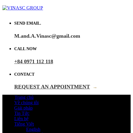
SEND EMAIL.
M.and.A.Vinasc@gmail.com
CALL NOW
+84 0971 112 118
CONTACT
REQUEST AN APPOINTMENT
→
Trang chủ
Về chúng tôi
Giải pháp
Tin Tức
Liên hệ
Tiếng Việt
English