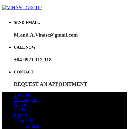
SEND EMAIL.
M.and.A.Vinasc@gmail.com
CALL NOW
+84 0971 112 118
CONTACT
REQUEST AN APPOINTMENT
→
Trang chủ
Về chúng tôi
Giải pháp
Tin Tức
Liên hệ
Tiếng Việt
English