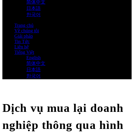
简体中文
日本語
한국어
Trang chủ
Về chúng tôi
Giải pháp
Tin Tức
Liên hệ
Tiếng Việt
English
简体中文
日本語
한국어
Dịch vụ mua lại doanh
nghiệp thông qua hình