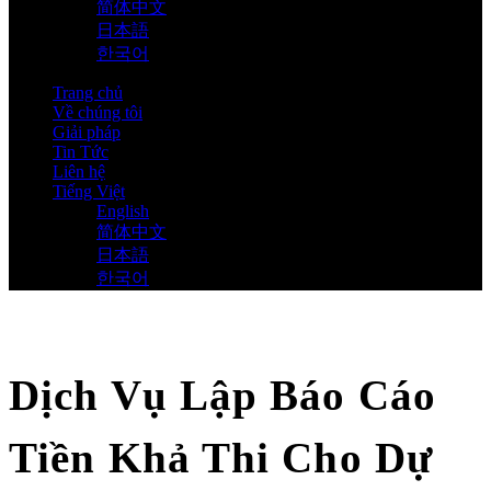
简体中文
日本語
한국어
Trang chủ
Về chúng tôi
Giải pháp
Tin Tức
Liên hệ
Tiếng Việt
English
简体中文
日本語
한국어
Dịch Vụ Lập Báo Cáo
Tiền Khả Thi Cho Dự