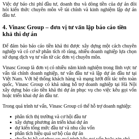
Việc dự báo chi phí đầu tư, doanh thu và dòng tiền của dự án đòi
hỏi kiến thức chuyên môn về tài chính và kinh nghiệm lập dự án
đầu tư.
4. Vinasc Group – đơn vị tư vấn lập báo cáo tiền
khả thi dự án
Để đảm bảo báo cáo tiền khả thi được xây dựng một cách chuyên
nghiệp và có cơ sở phân tích rõ ràng, nhiều doanh nghiệp lựa chọn
sử dụng dịch vụ tư vấn từ các đơn vị chuyên môn.
Vinasc Group là đơn vị có nhiều năm kinh nghiệm trong lĩnh vực tư
vấn tài chính doanh nghiệp, tư vấn đầu tư và lập dự án đầu tư tại
Việt Nam. Với hệ thống khách hàng và mạng lưới đối tác trên toàn
quốc, Vinasc Group có khả năng hỗ trợ doanh nghiệp tại Hà Nội
xây dựng báo cáo tiền khả thi dự án phục vụ cho việc kêu gọi vốn
hoặc triển khai dự án đầu tư.
Trong quá trình tư vấn, Vinasc Group có thể hỗ trợ doanh nghiệp:
phân tích thị trường và cơ hội đầu tư
xây dựng phương án triển khai dự án
dự kiến tổng mức đầu tư và nhu cầu vốn
phân tích hiệu quả sơ bộ của dự án
chuẩn bị hồ sơ phục vụ quá trình kêu gọi vốn hoặc xin chủ