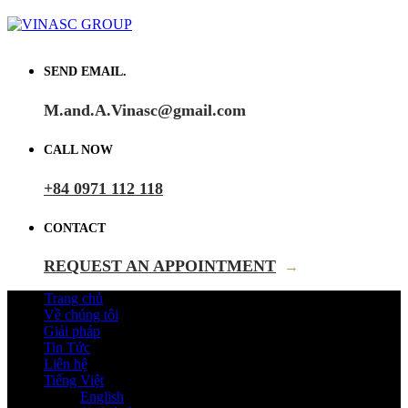
SEND EMAIL.
M.and.A.Vinasc@gmail.com
CALL NOW
+84 0971 112 118
CONTACT
REQUEST AN APPOINTMENT
→
Trang chủ
Về chúng tôi
Giải pháp
Tin Tức
Liên hệ
Tiếng Việt
English