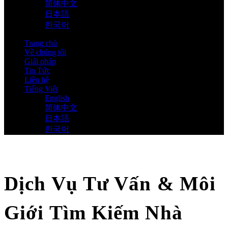
简体中文
日本語
한국어
Trang chủ
Về chúng tôi
Giải pháp
Tin Tức
Liên hệ
Tiếng Việt
English
简体中文
日本語
한국어
Dịch Vụ Tư Vấn & Môi
Giới Tìm Kiếm Nhà