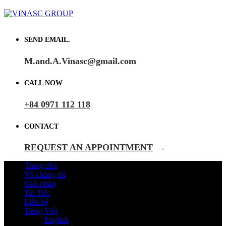
SEND EMAIL.
M.and.A.Vinasc@gmail.com
CALL NOW
+84 0971 112 118
CONTACT
REQUEST AN APPOINTMENT
→
Trang chủ
Về chúng tôi
Giải pháp
Tin Tức
Liên hệ
Tiếng Việt
English