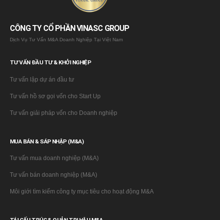
CÔNG TY CỔ PHẦN VINASC GROUP
Dịch Vụ Tư Vấn M&A Doanh Nghiệp Tại Việt Nam
TƯ VẤN ĐẦU TƯ & KHỞI NGHIỆP
Tư vấn lập dự án đầu tư
Tư vấn hồ sơ gọi vốn cho Start Up
Tư vấn giải pháp vốn cho Doanh nghiệp
MUA BÁN & SÁP NHẬP (M&A)
Tư vấn mua doanh nghiệp (M&A)
Tư vấn bán doanh nghiệp (M&A)
Môi giới tìm kiếm công ty mục tiêu cho hoạt động M&A