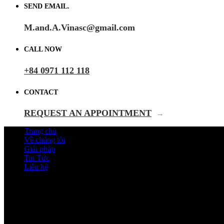
SEND EMAIL.
M.and.A.Vinasc@gmail.com
CALL NOW
+84 0971 112 118
CONTACT
REQUEST AN APPOINTMENT
→
Trang chủ
Về chúng tôi
Giải pháp
Tin Tức
Liên hệ