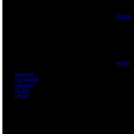
日本語
한국어
Trang chủ
Về chúng tôi
Giải pháp
Tin Tức
Liên hệ