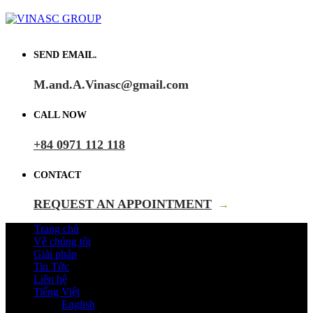
SEND EMAIL.
M.and.A.Vinasc@gmail.com
CALL NOW
+84 0971 112 118
CONTACT
REQUEST AN APPOINTMENT
→
Trang chủ
Về chúng tôi
Giải pháp
Tin Tức
Liên hệ
Tiếng Việt
English