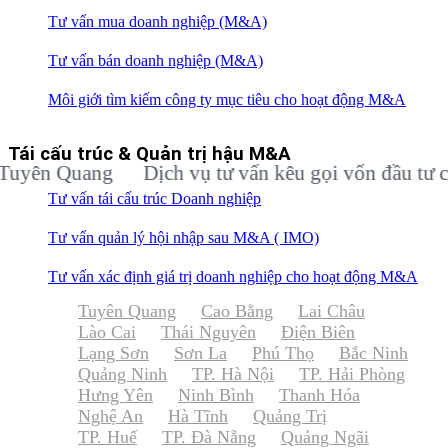
Tư vấn mua doanh nghiệp (M&A)
Tư vấn bán doanh nghiệp (M&A)
Môi giới tìm kiếm công ty mục tiêu cho hoạt động M&A
Tái cấu trúc & Quản trị hậu M&A
n Quang
Dịch vụ tư vấn kêu gọi vốn đầu tư cho d
Tư vấn tái cấu trúc Doanh nghiệp
Tư vấn quản lý hội nhập sau M&A ( IMO)
Tư vấn xác định giá trị doanh nghiệp cho hoạt động M&A
Tuyên Quang
Cao Bằng
Lai Châu
Lào Cai
Thái Nguyên
Điện Biên
Lạng Sơn
Sơn La
Phú Thọ
Bắc Ninh
Quảng Ninh
TP. Hà Nội
TP. Hải Phòng
Hưng Yên
Ninh Bình
Thanh Hóa
Nghệ An
Hà Tĩnh
Quảng Trị
TP. Huế
TP. Đà Nẵng
Quảng Ngãi