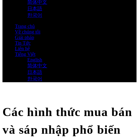
简体中文
日本語
한국어
Trang chủ
Về chúng tôi
Giải pháp
Tin Tức
Liên hệ
Tiếng Việt
English
简体中文
日本語
한국어
Các hình thức mua bán
và sáp nhập phổ biến