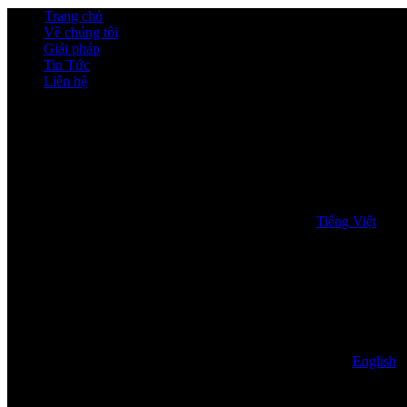
Trang chủ
Về chúng tôi
Giải pháp
Tin Tức
Liên hệ
Tiếng Việt
English