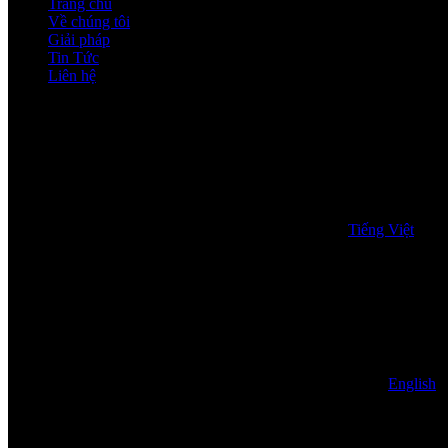
Trang chủ
Về chúng tôi
Giải pháp
Tin Tức
Liên hệ
Tiếng Việt
English