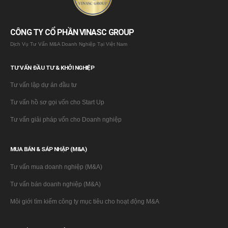
CÔNG TY CỔ PHẦN VINASC GROUP
Dịch Vụ Tư Vấn M&A Doanh Nghiệp Tại Việt Nam
TƯ VẤN ĐẦU TƯ & KHỞI NGHIỆP
Tư vấn lập dự án đầu tư
Tư vấn hồ sơ gọi vốn cho Start Up
Tư vấn giải pháp vốn cho Doanh nghiệp
MUA BÁN & SÁP NHẬP (M&A)
Tư vấn mua doanh nghiệp (M&A)
Tư vấn bán doanh nghiệp (M&A)
Môi giới tìm kiếm công ty mục tiêu cho hoạt động M&A