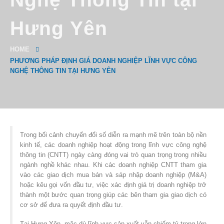
Hưng Yên
HOME
PHƯƠNG PHÁP ĐỊNH GIÁ DOANH NGHIỆP LĨNH VỰC CÔNG
NGHỆ THÔNG TIN TẠI HƯNG YÊN
Trong bối cảnh chuyển đổi số diễn ra mạnh mẽ trên toàn bộ nền
kinh tế, các doanh nghiệp hoạt động trong lĩnh vực công nghệ
thông tin (CNTT) ngày càng đóng vai trò quan trọng trong nhiều
ngành nghề khác nhau. Khi các doanh nghiệp CNTT tham gia
vào các giao dịch mua bán và sáp nhập doanh nghiệp (M&A)
hoặc kêu gọi vốn đầu tư, việc xác định giá trị doanh nghiệp trở
thành một bước quan trọng giúp các bên tham gia giao dịch có
cơ sở để đưa ra quyết định đầu tư.
Tại Hưng Yên, mặc dù lĩnh vực sản xuất vẫn chiếm tỷ trọng lớn