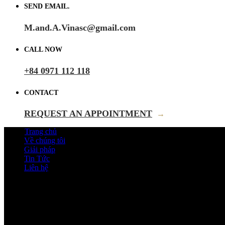
SEND EMAIL.
M.and.A.Vinasc@gmail.com
CALL NOW
+84 0971 112 118
CONTACT
REQUEST AN APPOINTMENT
→
Trang chủ
Về chúng tôi
Giải pháp
Tin Tức
Liên hệ