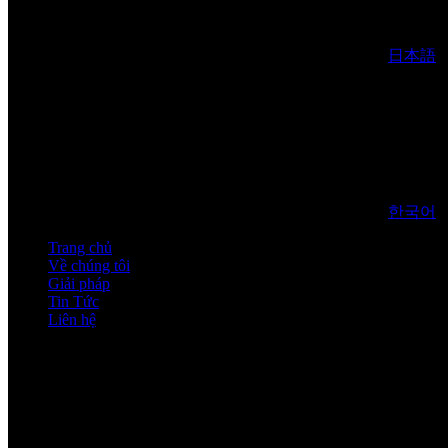
日本語
한국어
Trang chủ
Về chúng tôi
Giải pháp
Tin Tức
Liên hệ