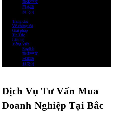
简体中文
日本語
한국어
Trang chủ
Về chúng tôi
Giải pháp
Tin Tức
Liên hệ
Tiếng Việt
English
简体中文
日本語
한국어
Dịch Vụ Tư Vấn Mua
Doanh Nghiệp Tại Bắc