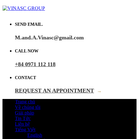
SEND EMAIL.
M.and.A.Vinasc@gmail.com
CALL NOW
+84 0971 112 118
CONTACT
REQUEST AN APPOINTMENT
→
Trang chủ
Về chúng tôi
Giải pháp
Tin Tức
Liên hệ
Tiếng Việt
English