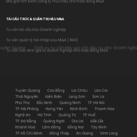
Môi giới tìm kiếm công ty mục tiêu cho hoạt động M&A
TÁI CẤU TRÚC & QUẢN TRỊ HẬU M&A
Tư vấn tái cấu trúc Doanh nghiệp
Tư vấn quản lý hội nhập sau M&A ( IMO)
 Quang
Dịch vụ tư vấn kêu gọi vốn đầu tư cho doanh nghiệp tạ
Tư vấn xác định giá trị doanh nghiệp cho hoạt động M&A
Tuyên Quang
Cao Bằng
Lai Châu
Lào Cai
Thái Nguyên
Điện Biên
Lạng Sơn
Sơn La
Phú Thọ
Bắc Ninh
Quảng Ninh
TP. Hà Nội
TP. Hải Phòng
Hưng Yên
Ninh Bình
Thanh Hóa
Nghệ An
Hà Tĩnh
Quảng Trị
TP. Huế
TP. Đà Nẵng
Quảng Ngãi
Gia Lai
Đắk Lắk
Khánh Hoà
Lâm Đồng
Đồng Nai
Tây Ninh
TP. Hồ Chí Minh
Đồng Tháp
An Giang
Vĩnh Long