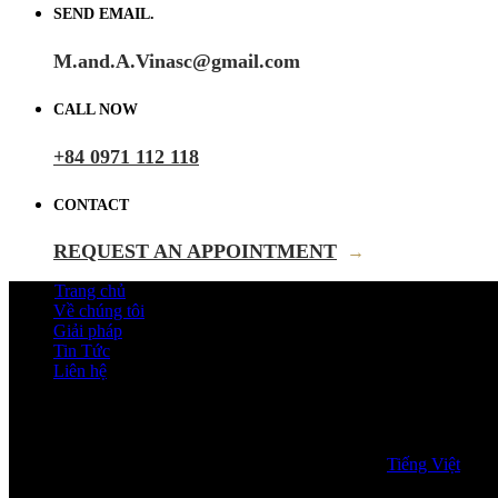
SEND EMAIL.
M.and.A.Vinasc@gmail.com
CALL NOW
+84 0971 112 118
CONTACT
REQUEST AN APPOINTMENT
→
Trang chủ
Về chúng tôi
Giải pháp
Tin Tức
Liên hệ
Tiếng Việt