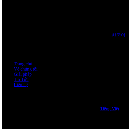
한국어
Trang chủ
Về chúng tôi
Giải pháp
Tin Tức
Liên hệ
Tiếng Việt