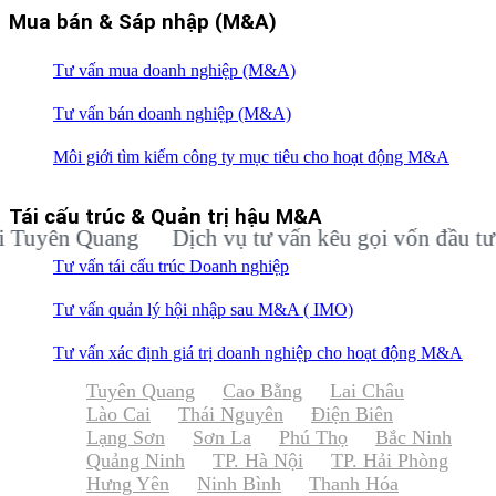
Mua bán & Sáp nhập (M&A)
Tư vấn mua doanh nghiệp (M&A)
Tư vấn bán doanh nghiệp (M&A)
Môi giới tìm kiếm công ty mục tiêu cho hoạt động M&A
Tái cấu trúc & Quản trị hậu M&A
ên Quang
Dịch vụ tư vấn kêu gọi vốn đầu tư cho 
Tư vấn tái cấu trúc Doanh nghiệp
Tư vấn quản lý hội nhập sau M&A ( IMO)
Tư vấn xác định giá trị doanh nghiệp cho hoạt động M&A
Tuyên Quang
Cao Bằng
Lai Châu
Lào Cai
Thái Nguyên
Điện Biên
Lạng Sơn
Sơn La
Phú Thọ
Bắc Ninh
Quảng Ninh
TP. Hà Nội
TP. Hải Phòng
Hưng Yên
Ninh Bình
Thanh Hóa