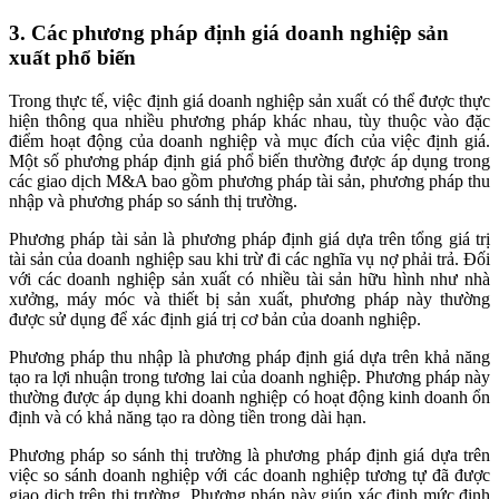
3. Các phương pháp định giá doanh nghiệp sản
xuất phổ biến
Trong thực tế, việc định giá doanh nghiệp sản xuất có thể được thực
hiện thông qua nhiều phương pháp khác nhau, tùy thuộc vào đặc
điểm hoạt động của doanh nghiệp và mục đích của việc định giá.
Một số phương pháp định giá phổ biến thường được áp dụng trong
các giao dịch M&A bao gồm phương pháp tài sản, phương pháp thu
nhập và phương pháp so sánh thị trường.
Phương pháp tài sản là phương pháp định giá dựa trên tổng giá trị
tài sản của doanh nghiệp sau khi trừ đi các nghĩa vụ nợ phải trả. Đối
với các doanh nghiệp sản xuất có nhiều tài sản hữu hình như nhà
xưởng, máy móc và thiết bị sản xuất, phương pháp này thường
được sử dụng để xác định giá trị cơ bản của doanh nghiệp.
Phương pháp thu nhập là phương pháp định giá dựa trên khả năng
tạo ra lợi nhuận trong tương lai của doanh nghiệp. Phương pháp này
thường được áp dụng khi doanh nghiệp có hoạt động kinh doanh ổn
định và có khả năng tạo ra dòng tiền trong dài hạn.
Phương pháp so sánh thị trường là phương pháp định giá dựa trên
việc so sánh doanh nghiệp với các doanh nghiệp tương tự đã được
giao dịch trên thị trường. Phương pháp này giúp xác định mức định