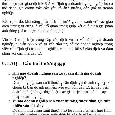
thực hiện các giao dịch M&A và định giá doanh nghiệp, giúp họ có
thể đánh giá chính xác các yếu tố ảnh hưởng đến giá trị doanh
nghiệp.
Bên cạnh đó, khả năng phân tích thị trường và so sánh với các giao
dịch tương tự cũng là yếu tố quan trọng giúp kết quả định giá phản
ánh đúng giá trị thực của doanh nghiệp.
Vinasc Group hiện cung cấp các dịch vụ tư vấn định giá doanh
nghiệp, tư vấn M&A và tư vấn đầu tư, hỗ trợ doanh nghiệp trong
việc xác định giá trị doanh nghiệp, chuẩn bị hồ sơ giao dịch và đàm
phán với các nhà đầu tư.
6. FAQ – Câu hỏi thường gặp
Khi nào doanh nghiệp sản xuất cần định giá doanh
nghiệp?
Doanh nghiệp sản xuất thường cần định giá doanh nghiệp khi
chuẩn bị bán doanh nghiệp, kêu gọi vốn đầu tư, tái cấu trúc
doanh nghiệp hoặc thực hiện các giao dịch mua bán – sáp
nhập doanh nghiệp.
Vì sao doanh nghiệp sản xuất thường được định giá dựa
nhiều vào tài sản?
Doanh nghiệp sản xuất thường sở hữu nhiều tài sản hữu hình
như nhà xưởng và máy móc thiết bị, vì vậy giá trị tài sản