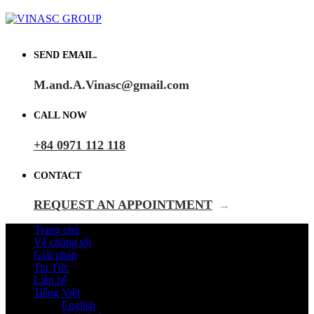
SEND EMAIL.
M.and.A.Vinasc@gmail.com
CALL NOW
+84 0971 112 118
CONTACT
REQUEST AN APPOINTMENT
→
Trang chủ
Về chúng tôi
Giải pháp
Tin Tức
Liên hệ
Tiếng Việt
English