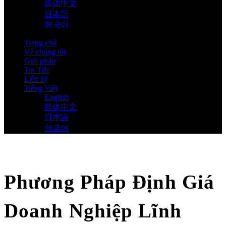
简体中文
日本語
한국어
Trang chủ
Về chúng tôi
Giải pháp
Tin Tức
Liên hệ
Tiếng Việt
English
简体中文
日本語
한국어
Phương Pháp Định Giá
Doanh Nghiệp Lĩnh