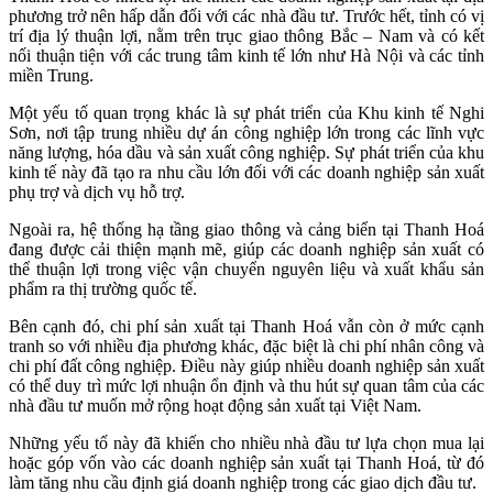
phương trở nên hấp dẫn đối với các nhà đầu tư. Trước hết, tỉnh có vị
trí địa lý thuận lợi, nằm trên trục giao thông Bắc – Nam và có kết
nối thuận tiện với các trung tâm kinh tế lớn như Hà Nội và các tỉnh
miền Trung.
Một yếu tố quan trọng khác là sự phát triển của Khu kinh tế Nghi
Sơn, nơi tập trung nhiều dự án công nghiệp lớn trong các lĩnh vực
năng lượng, hóa dầu và sản xuất công nghiệp. Sự phát triển của khu
kinh tế này đã tạo ra nhu cầu lớn đối với các doanh nghiệp sản xuất
phụ trợ và dịch vụ hỗ trợ.
Ngoài ra, hệ thống hạ tầng giao thông và cảng biển tại Thanh Hoá
đang được cải thiện mạnh mẽ, giúp các doanh nghiệp sản xuất có
thể thuận lợi trong việc vận chuyển nguyên liệu và xuất khẩu sản
phẩm ra thị trường quốc tế.
Bên cạnh đó, chi phí sản xuất tại Thanh Hoá vẫn còn ở mức cạnh
tranh so với nhiều địa phương khác, đặc biệt là chi phí nhân công và
chi phí đất công nghiệp. Điều này giúp nhiều doanh nghiệp sản xuất
có thể duy trì mức lợi nhuận ổn định và thu hút sự quan tâm của các
nhà đầu tư muốn mở rộng hoạt động sản xuất tại Việt Nam.
Những yếu tố này đã khiến cho nhiều nhà đầu tư lựa chọn mua lại
hoặc góp vốn vào các doanh nghiệp sản xuất tại Thanh Hoá, từ đó
làm tăng nhu cầu định giá doanh nghiệp trong các giao dịch đầu tư.