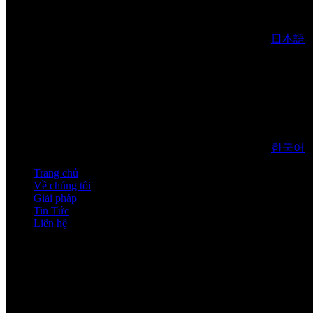
日本語
한국어
Trang chủ
Về chúng tôi
Giải pháp
Tin Tức
Liên hệ