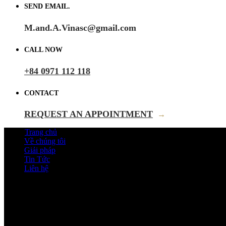
SEND EMAIL.
M.and.A.Vinasc@gmail.com
CALL NOW
+84 0971 112 118
CONTACT
REQUEST AN APPOINTMENT
→
Trang chủ
Về chúng tôi
Giải pháp
Tin Tức
Liên hệ