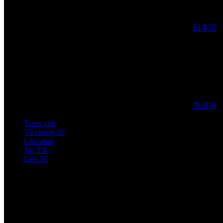
日本語
한국어
Trang chủ
Về chúng tôi
Giải pháp
Tin Tức
Liên hệ