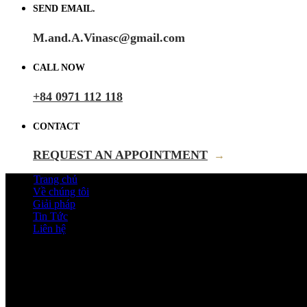
SEND EMAIL.
M.and.A.Vinasc@gmail.com
CALL NOW
+84 0971 112 118
CONTACT
REQUEST AN APPOINTMENT
→
Trang chủ
Về chúng tôi
Giải pháp
Tin Tức
Liên hệ