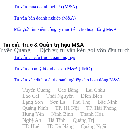
Tư vấn mua doanh nghiệp (M&A)
Tư vấn bán doanh nghiệp (M&A)
Môi giới tìm kiếm công ty mục tiêu cho hoạt động M&A
Tái cấu trúc & Quản trị hậu M&A
 Quang
Dịch vụ tư vấn kêu gọi vốn đầu tư cho do
Tư vấn tái cấu trúc Doanh nghiệp
Tư vấn quản lý hội nhập sau M&A ( IMO)
Tư vấn xác định giá trị doanh nghiệp cho hoạt động M&A
Tuyên Quang
Cao Bằng
Lai Châu
Lào Cai
Thái Nguyên
Điện Biên
Lạng Sơn
Sơn La
Phú Thọ
Bắc Ninh
Quảng Ninh
TP. Hà Nội
TP. Hải Phòng
Hưng Yên
Ninh Bình
Thanh Hóa
Nghệ An
Hà Tĩnh
Quảng Trị
TP. Huế
TP. Đà Nẵng
Quảng Ngãi