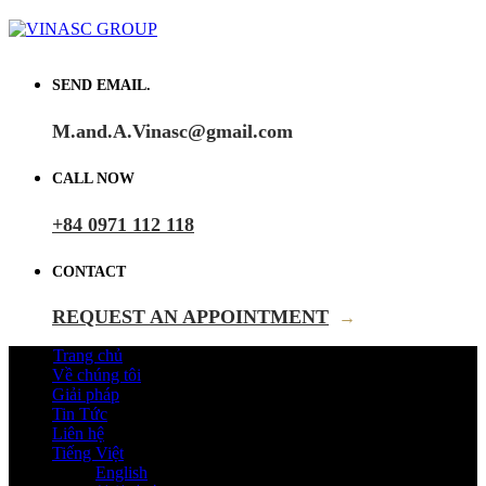
SEND EMAIL.
M.and.A.Vinasc@gmail.com
CALL NOW
+84 0971 112 118
CONTACT
REQUEST AN APPOINTMENT
→
Trang chủ
Về chúng tôi
Giải pháp
Tin Tức
Liên hệ
Tiếng Việt
English