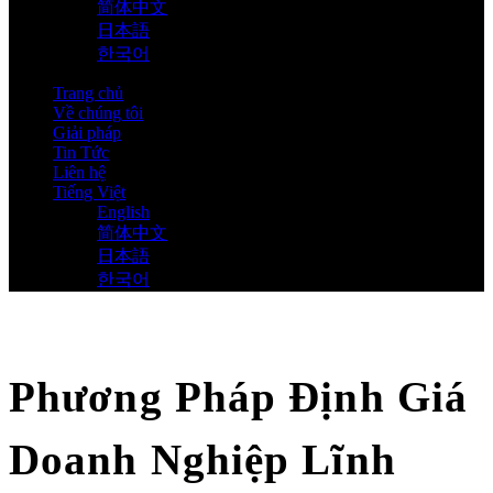
简体中文
日本語
한국어
Trang chủ
Về chúng tôi
Giải pháp
Tin Tức
Liên hệ
Tiếng Việt
English
简体中文
日本語
한국어
Phương Pháp Định Giá
Doanh Nghiệp Lĩnh