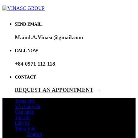
SEND EMAIL.
M.and.A.Vinasc@gmail.com
CALL NOW
+84 0971 112 118
CONTACT
REQUEST AN APPOINTMENT
→
Trang chủ
Về chúng tôi
Giải pháp
Tin Tức
Liên hệ
Tiếng Việt
English