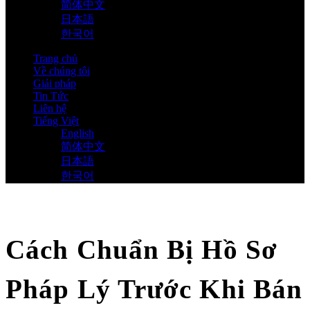
简体中文
日本語
한국어
Trang chủ
Về chúng tôi
Giải pháp
Tin Tức
Liên hệ
Tiếng Việt
English
简体中文
日本語
한국어
Cách Chuẩn Bị Hồ Sơ
Pháp Lý Trước Khi Bán