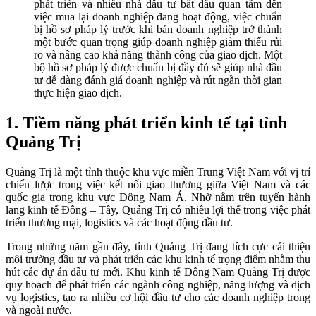
phát triển và nhiều nhà đầu tư bắt đầu quan tâm đến
việc mua lại doanh nghiệp đang hoạt động, việc chuẩn
bị hồ sơ pháp lý trước khi bán doanh nghiệp trở thành
một bước quan trọng giúp doanh nghiệp giảm thiểu rủi
ro và nâng cao khả năng thành công của giao dịch. Một
bộ hồ sơ pháp lý được chuẩn bị đầy đủ sẽ giúp nhà đầu
tư dễ dàng đánh giá doanh nghiệp và rút ngắn thời gian
thực hiện giao dịch.
1. Tiềm năng phát triển kinh tế tại tỉnh
Quảng Trị
Quảng Trị là một tỉnh thuộc khu vực miền Trung Việt Nam với vị trí
chiến lược trong việc kết nối giao thương giữa Việt Nam và các
quốc gia trong khu vực Đông Nam Á. Nhờ nằm trên tuyến hành
lang kinh tế Đông – Tây, Quảng Trị có nhiều lợi thế trong việc phát
triển thương mại, logistics và các hoạt động đầu tư.
Trong những năm gần đây, tỉnh Quảng Trị đang tích cực cải thiện
môi trường đầu tư và phát triển các khu kinh tế trọng điểm nhằm thu
hút các dự án đầu tư mới. Khu kinh tế Đông Nam Quảng Trị được
quy hoạch để phát triển các ngành công nghiệp, năng lượng và dịch
vụ logistics, tạo ra nhiều cơ hội đầu tư cho các doanh nghiệp trong
và ngoài nước.