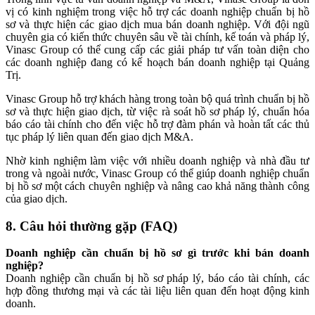
vị có kinh nghiệm trong việc hỗ trợ các doanh nghiệp chuẩn bị hồ
sơ và thực hiện các giao dịch mua bán doanh nghiệp. Với đội ngũ
chuyên gia có kiến thức chuyên sâu về tài chính, kế toán và pháp lý,
Vinasc Group có thể cung cấp các giải pháp tư vấn toàn diện cho
các doanh nghiệp đang có kế hoạch bán doanh nghiệp tại Quảng
Trị.
Vinasc Group hỗ trợ khách hàng trong toàn bộ quá trình chuẩn bị hồ
sơ và thực hiện giao dịch, từ việc rà soát hồ sơ pháp lý, chuẩn hóa
báo cáo tài chính cho đến việc hỗ trợ đàm phán và hoàn tất các thủ
tục pháp lý liên quan đến giao dịch M&A.
Nhờ kinh nghiệm làm việc với nhiều doanh nghiệp và nhà đầu tư
trong và ngoài nước, Vinasc Group có thể giúp doanh nghiệp chuẩn
bị hồ sơ một cách chuyên nghiệp và nâng cao khả năng thành công
của giao dịch.
8. Câu hỏi thường gặp (FAQ)
Doanh nghiệp cần chuẩn bị hồ sơ gì trước khi bán doanh
nghiệp?
Doanh nghiệp cần chuẩn bị hồ sơ pháp lý, báo cáo tài chính, các
hợp đồng thương mại và các tài liệu liên quan đến hoạt động kinh
doanh.