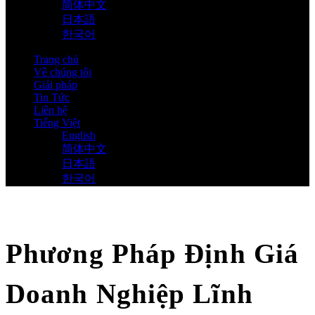
简体中文
日本語
한국어
Trang chủ
Về chúng tôi
Giải pháp
Tin Tức
Liên hệ
Tiếng Việt
English
简体中文
日本語
한국어
Phương Pháp Định Giá
Doanh Nghiệp Lĩnh