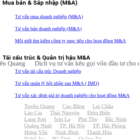
Mua bán & Sáp nhập (M&A)
Tư vấn mua doanh nghiệp (M&A)
Tư vấn bán doanh nghiệp (M&A)
Môi giới tìm kiếm công ty mục tiêu cho hoạt động M&A
Tái cấu trúc & Quản trị hậu M&A
ang
Dịch vụ tư vấn kêu gọi vốn đầu tư cho doanh
Tư vấn tái cấu trúc Doanh nghiệp
Tư vấn quản lý hội nhập sau M&A ( IMO)
Tư vấn xác định giá trị doanh nghiệp cho hoạt động M&A
Tuyên Quang
Cao Bằng
Lai Châu
Lào Cai
Thái Nguyên
Điện Biên
Lạng Sơn
Sơn La
Phú Thọ
Bắc Ninh
Quảng Ninh
TP. Hà Nội
TP. Hải Phòng
Hưng Yên
Ninh Bình
Thanh Hóa
Nghệ An
Hà Tĩnh
Quảng Trị