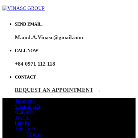
SEND EMAIL.
M.and.A.Vinasc@gmail.com
CALL NOW
+84 0971 112 118
CONTACT
REQUEST AN APPOINTMENT
→
Trang chủ
Về chúng tôi
Giải pháp
Tin Tức
Liên hệ
Tiếng Việt
English