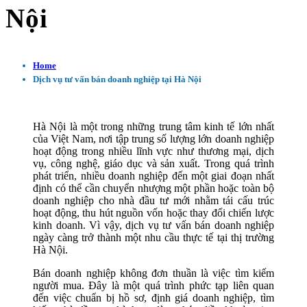
Nội
Home
Dịch vụ tư vấn bán doanh nghiệp tại Hà Nội
Hà Nội là một trong những trung tâm kinh tế lớn nhất
của Việt Nam, nơi tập trung số lượng lớn doanh nghiệp
hoạt động trong nhiều lĩnh vực như thương mại, dịch
vụ, công nghệ, giáo dục và sản xuất. Trong quá trình
phát triển, nhiều doanh nghiệp đến một giai đoạn nhất
định có thể cần chuyển nhượng một phần hoặc toàn bộ
doanh nghiệp cho nhà đầu tư mới nhằm tái cấu trúc
hoạt động, thu hút nguồn vốn hoặc thay đổi chiến lược
kinh doanh. Vì vậy, dịch vụ tư vấn bán doanh nghiệp
ngày càng trở thành một nhu cầu thực tế tại thị trường
Hà Nội.
Bán doanh nghiệp không đơn thuần là việc tìm kiếm
người mua. Đây là một quá trình phức tạp liên quan
đến việc chuẩn bị hồ sơ, định giá doanh nghiệp, tìm