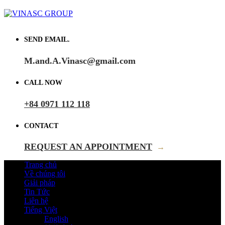
SEND EMAIL.
M.and.A.Vinasc@gmail.com
CALL NOW
+84 0971 112 118
CONTACT
REQUEST AN APPOINTMENT
→
Trang chủ
Về chúng tôi
Giải pháp
Tin Tức
Liên hệ
Tiếng Việt
English