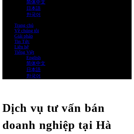
简体中文
日本語
한국어
Trang chủ
Về chúng tôi
Giải pháp
Tin Tức
Liên hệ
Tiếng Việt
English
简体中文
日本語
한국어
Dịch vụ tư vấn bán
doanh nghiệp tại Hà