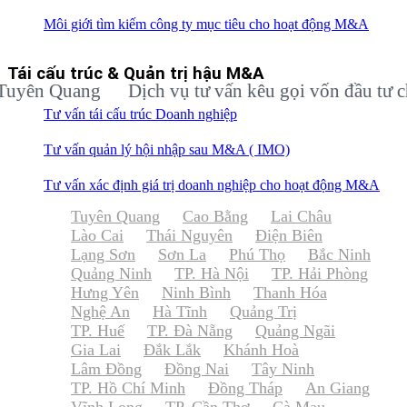
Môi giới tìm kiếm công ty mục tiêu cho hoạt động M&A
Tái cấu trúc & Quản trị hậu M&A
n Quang
Dịch vụ tư vấn kêu gọi vốn đầu tư cho d
Tư vấn tái cấu trúc Doanh nghiệp
Tư vấn quản lý hội nhập sau M&A ( IMO)
Tư vấn xác định giá trị doanh nghiệp cho hoạt động M&A
Tuyên Quang
Cao Bằng
Lai Châu
Lào Cai
Thái Nguyên
Điện Biên
Lạng Sơn
Sơn La
Phú Thọ
Bắc Ninh
Quảng Ninh
TP. Hà Nội
TP. Hải Phòng
Hưng Yên
Ninh Bình
Thanh Hóa
Nghệ An
Hà Tĩnh
Quảng Trị
TP. Huế
TP. Đà Nẵng
Quảng Ngãi
Gia Lai
Đắk Lắk
Khánh Hoà
Lâm Đồng
Đồng Nai
Tây Ninh
TP. Hồ Chí Minh
Đồng Tháp
An Giang
Vĩnh Long
TP. Cần Thơ
Cà Mau