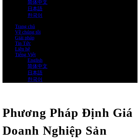
简体中文
日本語
한국어
Trang chủ
Về chúng tôi
Giải pháp
Tin Tức
Liên hệ
Tiếng Việt
English
简体中文
日本語
한국어
Phương Pháp Định Giá
Doanh Nghiệp Sản