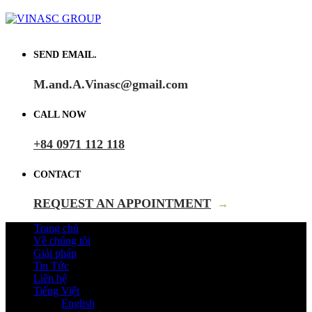
SEND EMAIL.
M.and.A.Vinasc@gmail.com
CALL NOW
+84 0971 112 118
CONTACT
REQUEST AN APPOINTMENT
→
Trang chủ
Về chúng tôi
Giải pháp
Tin Tức
Liên hệ
Tiếng Việt
English