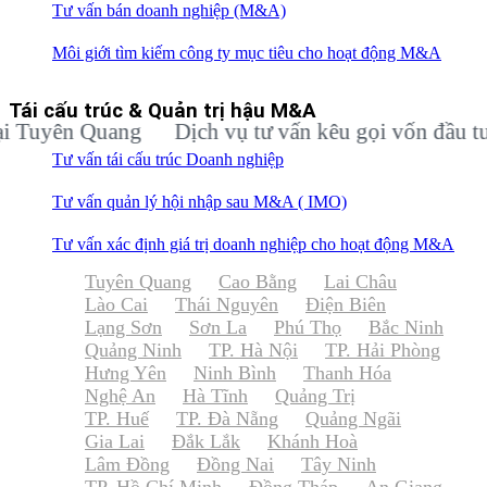
Tư vấn bán doanh nghiệp (M&A)
Môi giới tìm kiếm công ty mục tiêu cho hoạt động M&A
Tái cấu trúc & Quản trị hậu M&A
ên Quang
Dịch vụ tư vấn kêu gọi vốn đầu tư cho 
Tư vấn tái cấu trúc Doanh nghiệp
Tư vấn quản lý hội nhập sau M&A ( IMO)
Tư vấn xác định giá trị doanh nghiệp cho hoạt động M&A
Tuyên Quang
Cao Bằng
Lai Châu
Lào Cai
Thái Nguyên
Điện Biên
Lạng Sơn
Sơn La
Phú Thọ
Bắc Ninh
Quảng Ninh
TP. Hà Nội
TP. Hải Phòng
Hưng Yên
Ninh Bình
Thanh Hóa
Nghệ An
Hà Tĩnh
Quảng Trị
TP. Huế
TP. Đà Nẵng
Quảng Ngãi
Gia Lai
Đắk Lắk
Khánh Hoà
Lâm Đồng
Đồng Nai
Tây Ninh