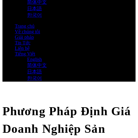
简体中文
日本語
한국어
Trang chủ
Về chúng tôi
Giải pháp
Tin Tức
Liên hệ
Tiếng Việt
English
简体中文
日本語
한국어
Phương Pháp Định Giá
Doanh Nghiệp Sản