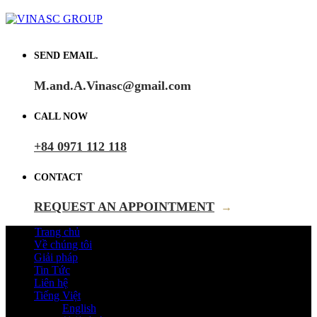
SEND EMAIL.
M.and.A.Vinasc@gmail.com
CALL NOW
+84 0971 112 118
CONTACT
REQUEST AN APPOINTMENT
→
Trang chủ
Về chúng tôi
Giải pháp
Tin Tức
Liên hệ
Tiếng Việt
English