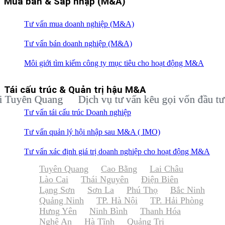
Mua bán & Sáp nhập (M&A)
Tư vấn mua doanh nghiệp (M&A)
Tư vấn bán doanh nghiệp (M&A)
Môi giới tìm kiếm công ty mục tiêu cho hoạt động M&A
Tái cấu trúc & Quản trị hậu M&A
n Quang
Dịch vụ tư vấn kêu gọi vốn đầu tư cho d
Tư vấn tái cấu trúc Doanh nghiệp
Tư vấn quản lý hội nhập sau M&A ( IMO)
Tư vấn xác định giá trị doanh nghiệp cho hoạt động M&A
Tuyên Quang
Cao Bằng
Lai Châu
Lào Cai
Thái Nguyên
Điện Biên
Lạng Sơn
Sơn La
Phú Thọ
Bắc Ninh
Quảng Ninh
TP. Hà Nội
TP. Hải Phòng
Hưng Yên
Ninh Bình
Thanh Hóa
Nghệ An
Hà Tĩnh
Quảng Trị