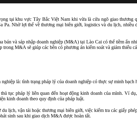
 trọng tại khu vực Tây Bắc Việt Nam khi vừa là cửa ngõ giao thương
Sa Pa. Nhờ lợi thế về thương mại biên giới, logistics và du lịch, nhi
ua bán và sáp nhập doanh nghiệp (M&A) tại Lào Cai có thể tiềm ẩn nhi
ặp trong M&A sẽ giúp các bên có phương án kiểm soát và giảm thiểu các 
 nghiệp là: tình trạng pháp lý của doanh nghiệp có thực sự minh bạch
c thủ tục pháp lý liên quan đến hoạt động kinh doanh của mình. Ví dụ
ện kinh doanh theo quy định của pháp luật.
ư du lịch, vận tải hoặc thương mại biên giới, việc kiểm tra các giấy ph
 phát sinh sau khi giao dịch M&A được hoàn tất.