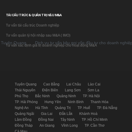
TÁI CẤU TRÚC & QUẢN TRỊ HẬU M&A
Tư vấn tái cấu trúc Doanh nghiệp
Tư vấn quản lý hội nhập sau M&A ( IMO)
n Quang
Dịch vụ tư vấn kêu gọi vốn đầu tư cho doanh nghiệp tại 
Tư vấn xác định giá trị doanh nghiệp cho hoạt động M&A
Tuyên Quang
Cao Bằng
Lai Châu
Lào Cai
Thái Nguyên
Điện Biên
Lạng Sơn
Sơn La
Phú Thọ
Bắc Ninh
Quảng Ninh
TP. Hà Nội
TP. Hải Phòng
Hưng Yên
Ninh Bình
Thanh Hóa
Nghệ An
Hà Tĩnh
Quảng Trị
TP. Huế
TP. Đà Nẵng
Quảng Ngãi
Gia Lai
Đắk Lắk
Khánh Hoà
Lâm Đồng
Đồng Nai
Tây Ninh
TP. Hồ Chí Minh
Đồng Tháp
An Giang
Vĩnh Long
TP. Cần Thơ
Cà Mau