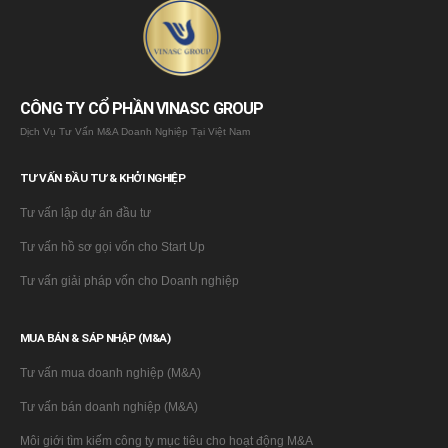
CÔNG TY CỔ PHẦN VINASC GROUP
Dịch Vụ Tư Vấn M&A Doanh Nghiệp Tại Việt Nam
TƯ VẤN ĐẦU TƯ & KHỞI NGHIỆP
Tư vấn lập dự án đầu tư
Tư vấn hồ sơ gọi vốn cho Start Up
Tư vấn giải pháp vốn cho Doanh nghiệp
MUA BÁN & SÁP NHẬP (M&A)
Tư vấn mua doanh nghiệp (M&A)
Tư vấn bán doanh nghiệp (M&A)
Môi giới tìm kiếm công ty mục tiêu cho hoạt động M&A