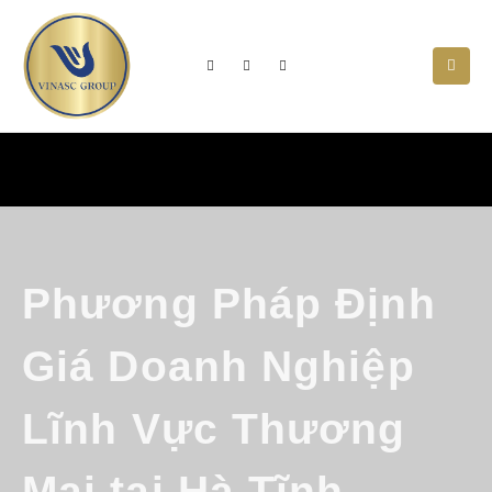
Phương Pháp Định
Giá Doanh Nghiệp
Lĩnh Vực Thương
Mại tại Hà Tĩnh