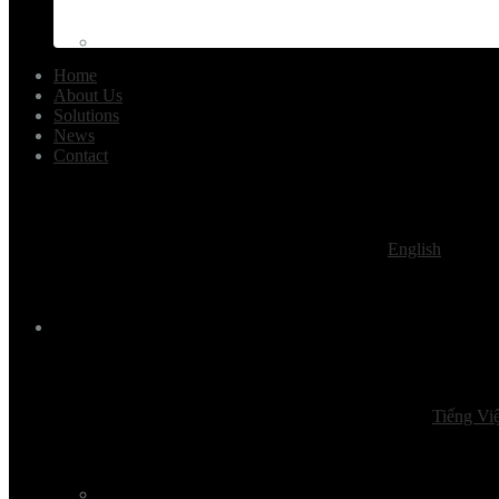
Home
About Us
Solutions
News
Contact
English
Tiếng Việ