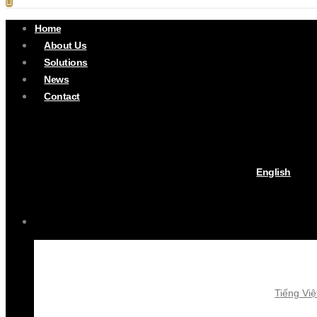
Home
About Us
Solutions
News
Contact
English
Tiếng Việ